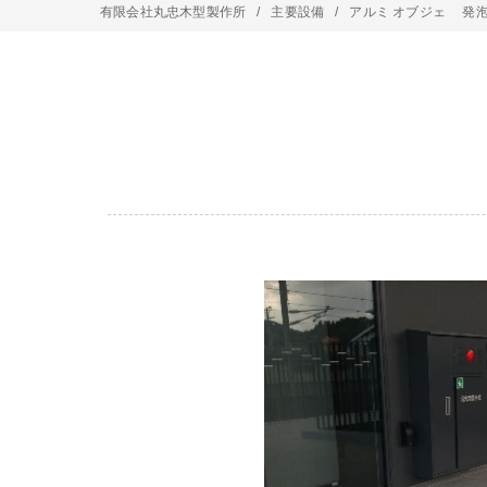
有限会社丸忠木型製作所
主要設備
アルミ オブジェ 発