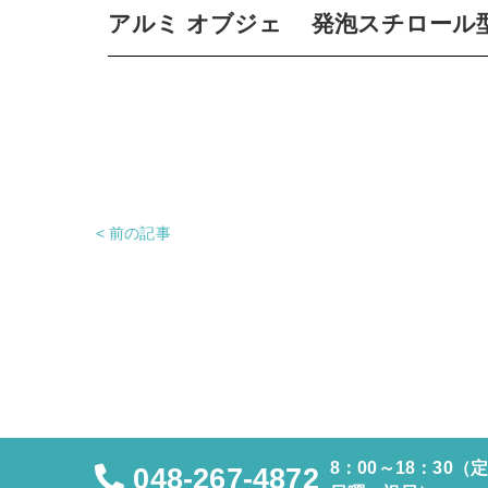
アルミ オブジェ 発泡スチロール
< 前の記事
8：00～18：30（
048-267-4872